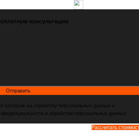
Fors-Motors.ru@yandex.ru
Макс
+7 (800) 600-44-
есплатную консультацию
е согласие на обработку персональных данных и
I
,
Ремонт ТНВД JOHN DEERE
,
Ремонт ТНВД KOMATSU
онфиденциальности и обработки персональных данных
Рассчитать стоимос