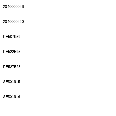
,
2940000058
,
2940000560
,
RE507959
,
RE522595
,
RE527528
,
SE501915
,
SE501916