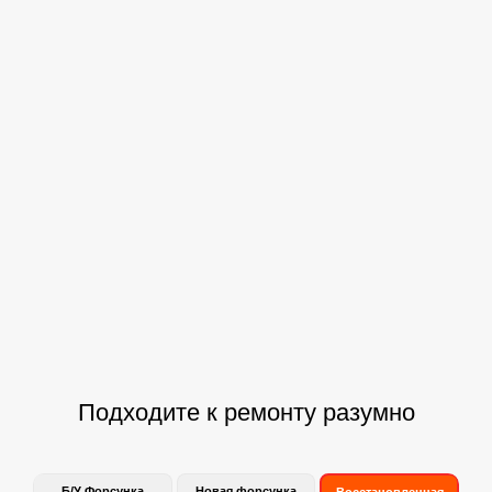
Ваш телефон
Нажимая на кнопку отправки формы, вы даёте
согласие на обработку персональных данных и
подтверждаете ознакомление с
политикой
конфиденциальности и обработки персональных
данных
Подходите к ремонту разумно
Б/У Форсунка
Новая форсунка