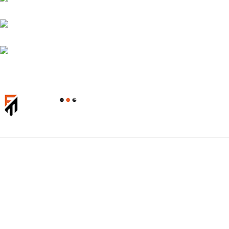
Чистка форсунок
Обслуживание
Регулировка форсунок
Ремонт
Замена форсунок
Диагностика/ремонт
Выездное обслуживание, диагностика,
замена форсунок
ООО «ФОРСМОТОРС» ОГРН 1256700009202
Информация
Новости и акции
Контакты
О компании