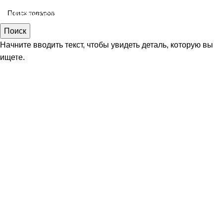
Диагностика и ремонт форсунок и ТНВД
грузовых авто и спецтехники!
Поиск
Начните вводить текст, чтобы увидеть деталь, которую вы
При заказе восстановления форсунок в Fors Motors —
ищете.
диагностика в подарок (экономия 1500₽).
✅ Что входит:
✔ Проверка на стенде
✔ Анализ распыла и герметичности
✔ Подробный отчёт о неисправностях
✔ Рекомендации по ремонту
🔧 Проверим, точно ли нужен ремонт — без скрытых
платежей!