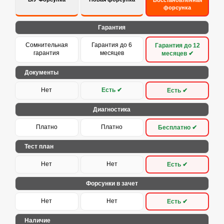
Восстановленная
форсунка
Гарантия
Сомнительная
Гарантия до 6
Гарантия до 12
гарантия
месяцев
месяцев ✔
Документы
Нет
Есть ✔
Есть ✔
Диагностика
Платно
Платно
Бесплатно ✔
Тест план
Нет
Нет
Есть ✔
Форсунки в зачет
Нет
Нет
Есть ✔
Наличие