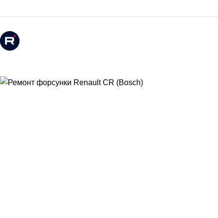
Мы в Rutube
Мы в Контакте
Сервис
Выездное обслуживание, диагностика форсунок
Замена форсунок
Регулировка форсунок
Чистка форсунок
Каталог