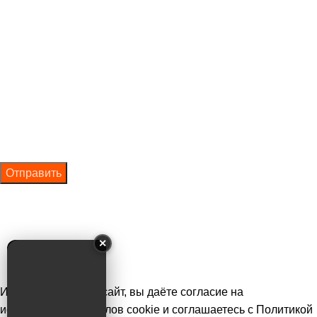
Оставить заявку
Ваше имя
Ваш телефон
Нажимая на кнопку отправки формы, вы даёте согласие на
обработку персональных данных и подтверждаете
ознакомление с
политикой конфиденциальности и
✕
обработки персональных данных
Используя данный сайт, вы даёте согласие на
использование файлов cookie и соглашаетесь с
Политикой