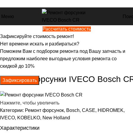
+7 (800) 600-44-12
Меню
Пои
Рассчитать стоимость
Главная
Ремонт форсунок
Зафиксируйте стоимость ремонт!
Ремонт форсунки IVECO Bosch CR
Нет времени искать и разбираться?
Поможем Вам с подбором ремонта под Вашу запчасть и
предложим наиболее выгодные условия ремонта со
скидкой до 10%
Ремонт форсунки IVECO Bosch C
Зафиксировать
Нажмите, чтобы увеличить
Категории:
Ремонт форсунок
,
Bosch
,
CASE
,
HIDROMEK
,
IVECO
,
KOBELKO
,
New Holland
Характеристики