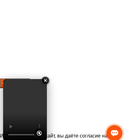
Оставить заявку
Ваше имя
Ваш телефон
✕
Нажимая на кнопку отправки формы, вы даёте согласие на
обработку персональных данных и подтверждаете
ознакомление с
политикой конфиденциальности и
обработки персональных данных
🔇
Используя данный сайт, вы даёте согласие на