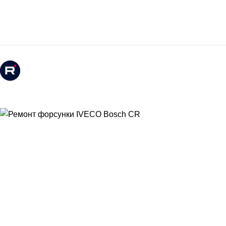
Контакты
О компании
Мы в Rutube
Мы в Контакте
Сервис
Выездное обслуживание, диагностика форсунок
Замена форсунок
Регулировка форсунок
Чистка форсунок