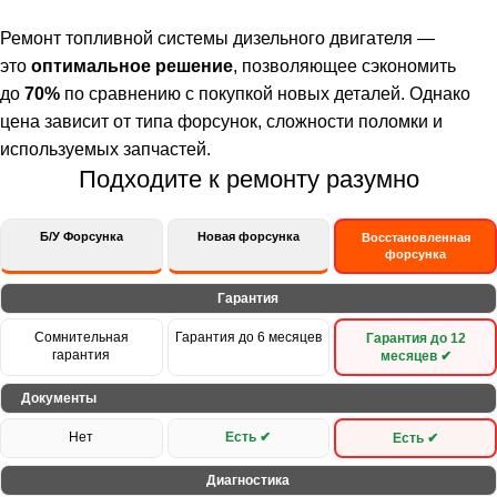
Ремонт топливной системы дизельного двигателя —
это
оптимальное решение
, позволяющее сэкономить
до
70%
по сравнению с покупкой новых деталей. Однако
цена зависит от типа форсунок, сложности поломки и
используемых запчастей.
Подходите к ремонту разумно
Б/У Форсунка
Новая форсунка
Восстановленная
форсунка
Гарантия
Сомнительная
Гарантия до 6 месяцев
Гарантия до 12
гарантия
месяцев ✔
Документы
Нет
Есть ✔
Есть ✔
Диагностика