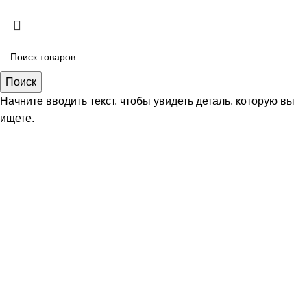
Диагностика и ремонт форсунок и ТНВД
грузовых авто и спецтехники!
Поиск
Начните вводить текст, чтобы увидеть деталь, которую вы
При заказе восстановления форсунок в Fors Motors —
ищете.
диагностика в подарок (экономия 1500₽).
✅ Что входит:
✔ Проверка на стенде
✔ Анализ распыла и герметичности
✔ Подробный отчёт о неисправностях
✔ Рекомендации по ремонту
🔧 Проверим, точно ли нужен ремонт — без скрытых
платежей!