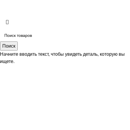
рассылку
|
Использование файлов cookie
|
Политика
персональный данных
|
Публичная оферта
Диагностика и ремонт форсунок и ТНВД грузовых
авто и спецтехники!
Поиск
Начните вводить текст, чтобы увидеть деталь, которую вы
При заказе восстановления форсунок в Fors Motors —
ищете.
диагностика в подарок (экономия 1500₽).
✅ Что входит:
✔ Проверка на стенде
✔ Анализ распыла и герметичности
✔ Подробный отчёт о неисправностях
✔ Рекомендации по ремонту
🔧 Проверим, точно ли нужен ремонт — без скрытых
платежей!