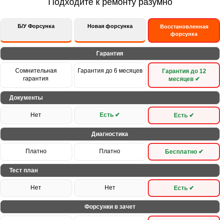
Подходите к ремонту разумно
Б/У Форсунка
Новая форсунка
Восстановленная
форсунка
Гарантия
Сомнительная
Гарантия до 6 месяцев
Гарантия до 12
гарантия
месяцев ✔
Документы
Нет
Есть ✔
Есть ✔
Диагностика
Платно
Платно
Бесплатно ✔
Тест план
Нет
Нет
Есть ✔
Форсунки в зачет