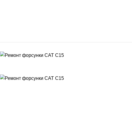
Информация
Новости и акции
Контакты
О компании
Мы в Rutube
Мы в Контакте
Сервис
Выездное обслуживание, диагностика форсунок
Замена форсунок
Регулировка форсунок