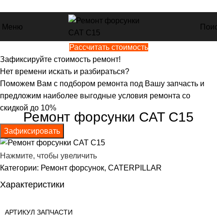
+7 (800) 600-44-12
Меню
Пои
Рассчитать стоимость
Главная
Ремонт форсунок
Ремонт форсунки CAT C15
Зафиксируйте стоимость ремонт!
Нет времени искать и разбираться?
Поможем Вам с подбором ремонта под Вашу запчасть и
предложим наиболее выгодные условия ремонта со
скидкой до 10%
Ремонт форсунки CAT C15
Зафиксировать
Нажмите, чтобы увеличить
Категории:
Ремонт форсунок
,
CATERPILLAR
Характеристики
АРТИКУЛ ЗАПЧАСТИ