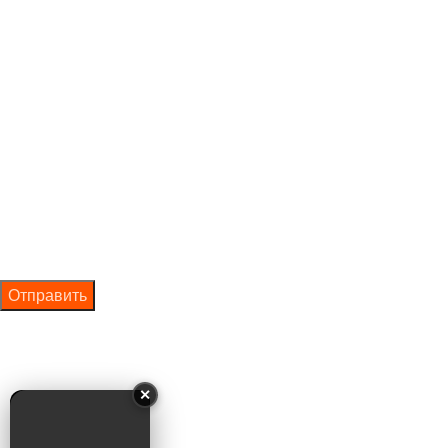
Оставить заявку
Ваше имя
Ваш телефон
Нажимая на кнопку отправки формы, вы даёте согласие на
обработку персональных данных и подтверждаете
ознакомление с
политикой конфиденциальности и
✕
обработки персональных данных